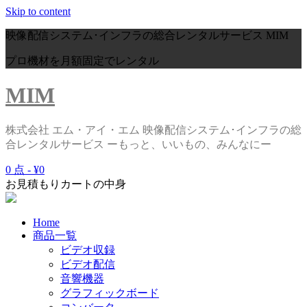
Skip to content
映像配信システム･インフラの総合レンタルサービス
MIM
プロ機材を月額固定でレンタル
MIM
株式会社 エム・アイ・エム 映像配信システム･インフラの総
合レンタルサービス ーもっと、いいもの、みんなにー
0 点 -
¥0
お見積もりカートの中身
Home
商品一覧
ビデオ収録
ビデオ配信
音響機器
グラフィックボード