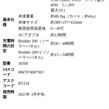
60W、5～20V
最大3A）
本体重量
約48.1kg（カート：約4㎏）
基本仕
本体サイズ
約389×257×432mm
様
推奨使用温度域
0～40℃
ACアダプタ
約12時間
充電時
Boulder 200（ソー
約30～48時間
間の目
ラーパネル）
安
Boulder 200×2（ソ
約15～24時間
ーラーパネル）
型番
36500
JANコ
0847974007563
ード
アスク
BT224
コード
発売時
2021年 3月中旬
期