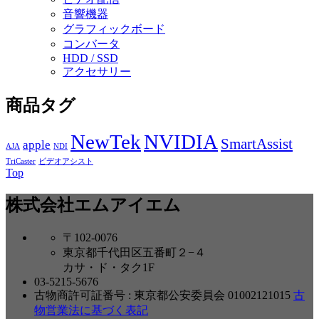
音響機器
グラフィックボード
コンバータ
HDD / SSD
アクセサリー
商品タグ
NewTek
NVIDIA
SmartAssist
apple
AJA
NDI
TriCaster
ビデオアシスト
Top
株式会社エムアイエム
〒102-0076
東京都千代田区五番町２−４
カサ・ド・タク1F
03-5215-5676
古物商許可証番号 : 東京都公安委員会 01002121015
古
物営業法に基づく表記