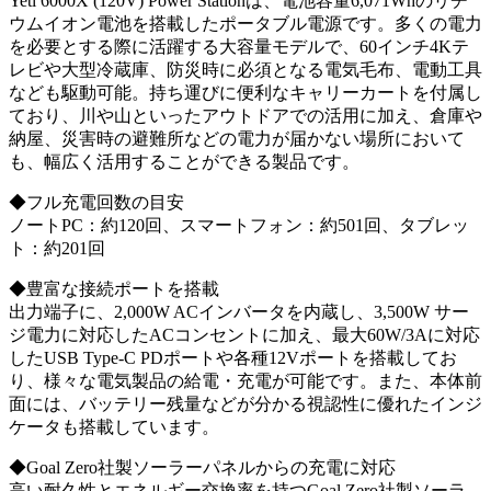
Yeti 6000X (120V) Power Stationは、電池容量6,071Whのリチ
ウムイオン電池を搭載したポータブル電源です。多くの電力
を必要とする際に活躍する大容量モデルで、60インチ4Kテ
レビや大型冷蔵庫、防災時に必須となる電気毛布、電動工具
なども駆動可能。持ち運びに便利なキャリーカートを付属し
ており、川や山といったアウトドアでの活用に加え、倉庫や
納屋、災害時の避難所などの電力が届かない場所において
も、幅広く活用することができる製品です。
◆フル充電回数の目安
ノートPC：約120回、スマートフォン：約501回、タブレッ
ト：約201回
◆豊富な接続ポートを搭載
出力端子に、2,000W ACインバータを内蔵し、3,500W サー
ジ電力に対応したACコンセントに加え、最大60W/3Aに対応
したUSB Type-C PDポートや各種12Vポートを搭載してお
り、様々な電気製品の給電・充電が可能です。また、本体前
面には、バッテリー残量などが分かる視認性に優れたインジ
ケータも搭載しています。
◆Goal Zero社製ソーラーパネルからの充電に対応
高い耐久性とエネルギー交換率を持つGoal Zero社製ソーラ