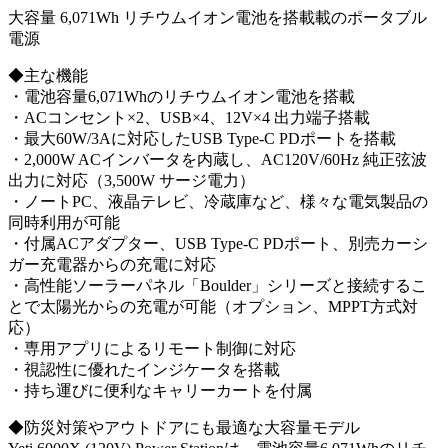
大容量 6,071Wh リチウムイオン電池を搭載載のポータブル
電源
◆主な機能
・電池容量6,071Whのリチウムイオン電池を搭載
・ACコンセント×2、USB×4、12V×4 出力端子搭載
・最大60W/3Aに対応したUSB Type-C PDポートを搭載
・2,000W ACインバータを内蔵し、AC120V/60Hz 純正弦波
出力に対応（3,500W サージ電力）
・ノートPC、液晶テレビ、冷蔵庫など、様々な電気製品の
同時利用が可能
・付属ACアダプター、USB Type-C PDポート、別売カーシ
ガー充電器からの充電に対応
・高性能ソーラーパネル「Boulder」シリーズと接続するこ
とで太陽光からの充電が可能（オプション、MPPT方式対
応）
・専用アプリによるリモート制御に対応
・視認性に優れたインジケータを搭載
・持ち運びに便利なキャリーカートを付属
◆防災対策やアウトドアにも最適な大容量モデル