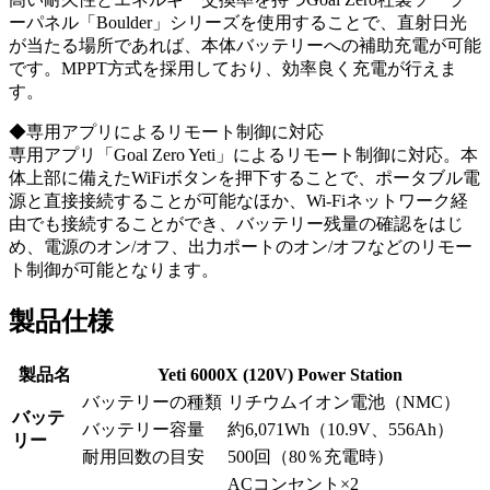
ーパネル「Boulder」シリーズを使用することで、直射日光
が当たる場所であれば、本体バッテリーへの補助充電が可能
です。MPPT方式を採用しており、効率良く充電が行えま
す。
◆専用アプリによるリモート制御に対応
専用アプリ「Goal Zero Yeti」によるリモート制御に対応。本
体上部に備えたWiFiボタンを押下することで、ポータブル電
源と直接接続することが可能なほか、Wi-Fiネットワーク経
由でも接続することができ、バッテリー残量の確認をはじ
め、電源のオン/オフ、出力ポートのオン/オフなどのリモー
ト制御が可能となります。
製品仕様
製品名
Yeti 6000X (120V) Power Station
バッテリーの種類
リチウムイオン電池（NMC）
バッテ
バッテリー容量
約6,071Wh（10.9V、556Ah）
リー
耐用回数の目安
500回（80％充電時）
ACコンセント×2