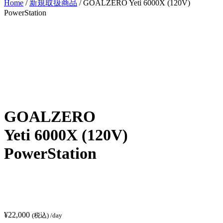
Home
/
新規取扱商品
/ GOALZERO Yeti 6000X (120V)
PowerStation
GOALZERO
Yeti 6000X (120V)
PowerStation
¥
22,000
(税込)
/day