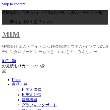
Skip to content
映像配信システム･インフラの総合レンタルサービス
MIM
プロ機材を月額固定でレンタル
MIM
株式会社 エム・アイ・エム 映像配信システム･インフラの総
合レンタルサービス ーもっと、いいもの、みんなにー
0 点 -
¥0
お見積もりカートの中身
Home
商品一覧
ビデオ収録
ビデオ配信
音響機器
グラフィックボード