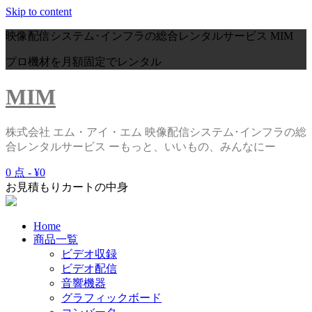
Skip to content
映像配信システム･インフラの総合レンタルサービス
MIM
プロ機材を月額固定でレンタル
MIM
株式会社 エム・アイ・エム 映像配信システム･インフラの総
合レンタルサービス ーもっと、いいもの、みんなにー
0 点 -
¥0
お見積もりカートの中身
Home
商品一覧
ビデオ収録
ビデオ配信
音響機器
グラフィックボード