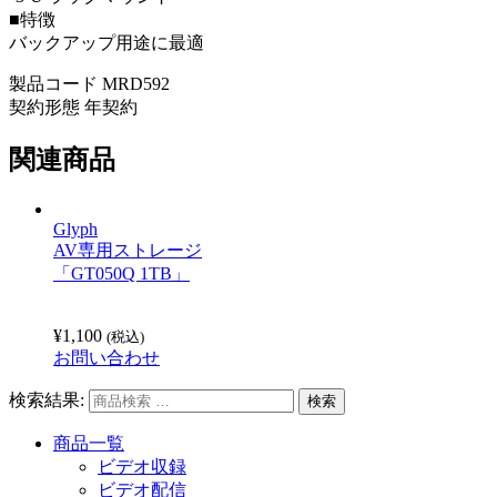
■特徴
バックアップ用途に最適
製品コード MRD592
契約形態 年契約
関連商品
Glyph
AV専用ストレージ
「GT050Q 1TB」
¥
1,100
(税込)
お問い合わせ
検索結果:
商品一覧
ビデオ収録
ビデオ配信