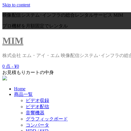
Skip to content
映像配信システム･インフラの総合レンタルサービス
MIM
プロ機材を月額固定でレンタル
MIM
株式会社 エム・アイ・エム 映像配信システム･インフラの
0 点 -
¥0
お見積もりカートの中身
Home
商品一覧
ビデオ収録
ビデオ配信
音響機器
グラフィックボード
コンバータ
HDD / SSD