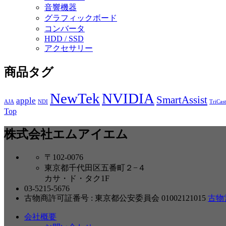
音響機器
グラフィックボード
コンバータ
HDD / SSD
アクセサリー
商品タグ
NewTek
NVIDIA
SmartAssist
apple
AJA
NDI
TriCast
Top
株式会社エムアイエム
〒102-0076
東京都千代田区五番町２−４
カサ・ド・タク1F
03-5215-5676
古物商許可証番号 : 東京都公安委員会 01002121015
古物
会社概要