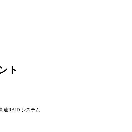
マウント
ay 高速RAID システム