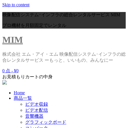
Skip to content
映像配信システム･インフラの総合レンタルサービス
MIM
プロ機材を月額固定でレンタル
MIM
株式会社 エム・アイ・エム 映像配信システム･インフラの総
合レンタルサービス ーもっと、いいもの、みんなにー
0 点 -
¥0
お見積もりカートの中身
Home
商品一覧
ビデオ収録
ビデオ配信
音響機器
グラフィックボード