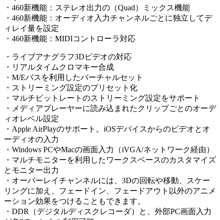
・460新機能：ステレオ出力の（Quad）ミックス機能
・460新機能：オーディオ入力チャンネルごとに独立してデ
ィレイ量を設定
・460新機能：MIDIコントローラ対応
・ライブアナグラフ3Dビデオの対応
・リアルタイムクロマキー合成
・M/Eバスを利用したバーチャルセット
・ストリーミング設定のプリセット化
・マルチビットレートのストリーミング設定をサポート
・メディアプレーヤーに読み込まれたクリップごとのオーデ
ィオレベル設定
・Apple AirPlayのサポート。iOSデバイスからのビデオとオ
ーディオの入力
・Windows PCやMacの画面入力（iVGA/ネットワーク経由）
・マルチモニターを利用したワークスペースのカスタマイズ
とモニター出力
・オーバーレイチャンネルには、3Dの回転や移動、スケー
リングに加え、フェードイン、フェードアウト以外のアニメ
ーション効果をつけることもできます。
・DDR（デジタルディスクレコーダ）と、外部PC画面入力