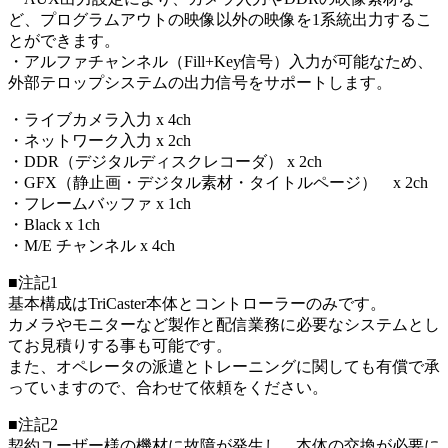
ど、プログラムアウトの映像以外の映像を1系統出力するこ
とができます。
・アルファチャンネル（Fill+Key信号）入力が可能なため、
外部テロップシステムの出力信号をサポートします。
・ライブカメラ入力 x 4ch
・ネットワーク入力 x 2ch
・DDR（デジタルディスクレコーダ） x 2ch
・GFX（静止画・デジタル素材・タイトルページ） x 2ch
・フレームバッファ x 1ch
・Black x 1ch
・M/E チャンネル x 4ch
■注記1
基本構成はTriCaster本体とコントローラーのみです。
カメラやモニターなど製作と配信業務に必要なシステムとし
てお見積りする事も可能です。
また、オペレータの派遣とトレーニングに関しても有償で承
っていますので、合わせて依頼をください。
■注記2
契約ユーザー様の機材に故障が発生し、本体の交換が必要に