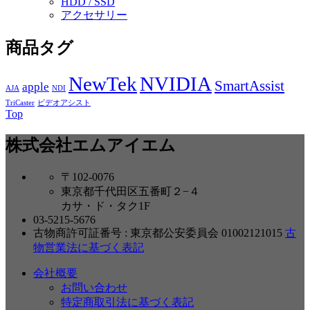
HDD / SSD
アクセサリー
商品タグ
NewTek
NVIDIA
SmartAssist
apple
AJA
NDI
TriCaster
ビデオアシスト
Top
株式会社エムアイエム
〒102-0076
東京都千代田区五番町２−４
カサ・ド・タク1F
03-5215-5676
古物商許可証番号 : 東京都公安委員会 01002121015
古
物営業法に基づく表記
会社概要
お問い合わせ
特定商取引法に基づく表記