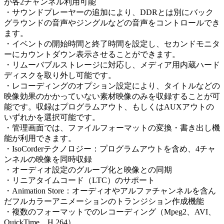
が各2チャンネル利用可能
・サウンドプレーヤーの追加により、DDRとは別にバック
グラウンドの音声やジングルなどの音声をコントロールでき
ます。
・イベントの開始時間と終了時間を設定し、セカンドモニタ
ーにカウントダウン表示させることができます。
・リムーバブルストレージに対応し、メディア用内蔵ハード
ディスクを取り外し可能です。
・レコーディングのオプション設定により、タイトルなどの
映像効果のかかっていない素材映像のみを収録することが可
能です。収録はプログラムアウト、もしくはAUXアウトの
いずれかを選択可能です。
・管理画面では、ファイルフォーマットの変換・書き出し機
能が利用できます。
・IsoCorderテクノロジー：プログラムアウトを含め、4チャ
ンネルの映像を同時収録
・オーディオ設定のグループ化と映像との同期
・リニアタイムコード（LTC）のサポート
・Animation Store：オーディオやアルファチャンネルを含ん
だフルカラーアニメーションのトランジション作成機能
・複数のフォーマットでのレコーディング（Mpeg2、AVI、
QuickTime、H.264）