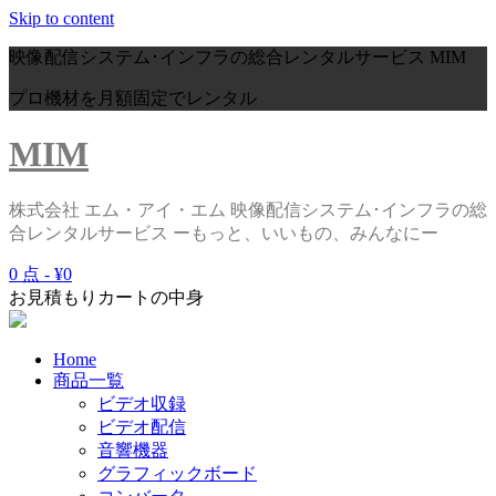
Skip to content
映像配信システム･インフラの総合レンタルサービス
MIM
プロ機材を月額固定でレンタル
MIM
株式会社 エム・アイ・エム 映像配信システム･インフラの総
合レンタルサービス ーもっと、いいもの、みんなにー
0 点 -
¥0
お見積もりカートの中身
Home
商品一覧
ビデオ収録
ビデオ配信
音響機器
グラフィックボード